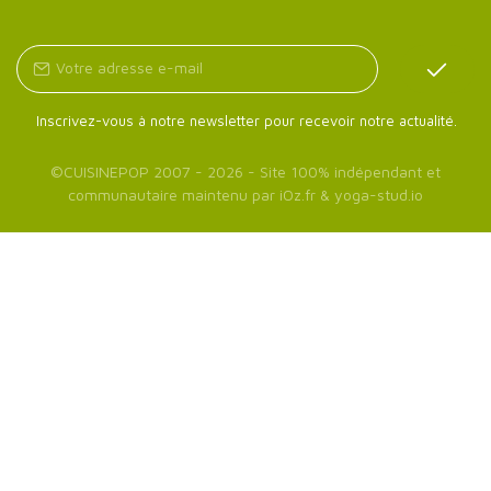
Inscrivez-vous à notre newsletter pour recevoir notre actualité.
©
CUISINEPOP
2007 - 2026 - Site 100% indépendant et
communautaire maintenu par
iOz.fr
&
yoga-stud.io