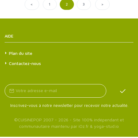
<
>
1
2
3
AIDE
Plan du site
Contactez-nous
Inscrivez-vous à notre newsletter pour recevoir notre actualité.
©
CUISINEPOP
2007 - 2026 - Site 100% indépendant et
communautaire maintenu par
iOz.fr
&
yoga-stud.io