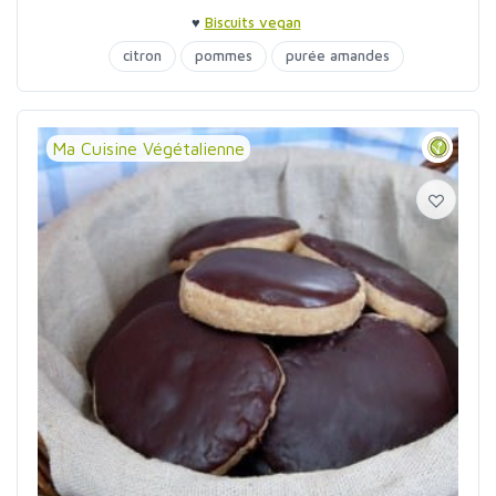
♥
Biscuits vegan
citron
pommes
purée amandes
Ma Cuisine Végétalienne