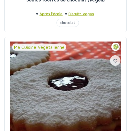
♥
Après l'école
♥
Biscuits vegan
chocolat
Ma Cuisine Végétalienne