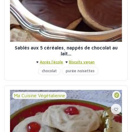
Sablés aux 5 céréales, nappés de chocolat au
lait...
♥
Après l'école
♥
Biscuits vegan
chocolat
purée noisettes
Ma Cuisine Végétalienne