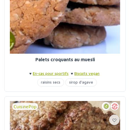
Palets croquants au muesli
♥
En-cas pour sportifs
♥
Biscuits vegan
raisins secs
sirop d'agave
CuisinePop