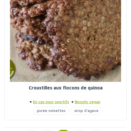
Croustilles aux flocons de quinoa
♥
En-cas pour sportifs
♥
Biscuits vegan
purée noisettes
sirop d'agave