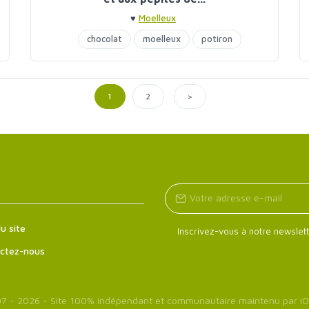
♥
Moelleux
chocolat
moelleux
potiron
>
1
2
u site
Inscrivez-vous à notre newslett
ctez-nous
7 - 2026 - Site 100% indépendant et communautaire maintenu par
iO