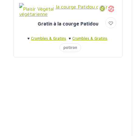
Plaisir Végétal
Gratin à la courge Patidou
♥
Crumbles & Gratins
♥
Crumbles & Gratins
potiron