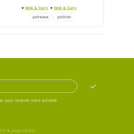
♥
Wok & Curry
♥
Wok & Curry
poireaux
potiron
er pour recevoir notre actualité.
z.fr
&
yoga-stud.io