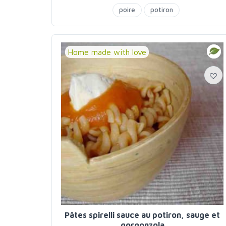
poire
potiron
Home made with love
Pâtes spirelli sauce au potiron, sauge et
gorgonzola