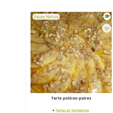
Pause Nature
Tarte potiron-poires
♥
Tartes et Tartelettes