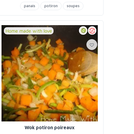
panais
potiron
soupes
Home made with love
Wok potiron poireaux