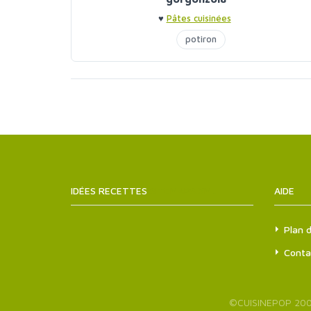
♥
Pâtes cuisinées
potiron
IDÉES RECETTES
SITEMAPS.XML
AIDE
Plan d
Conta
©
CUISINEPOP
200