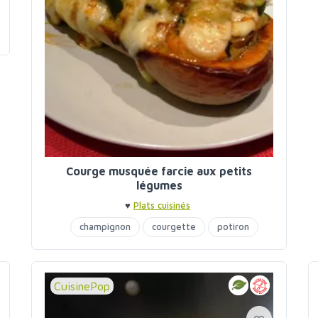
Courge musquée farcie aux petits
légumes
♥
Plats cuisinés
champignon
courgette
potiron
CuisinePop