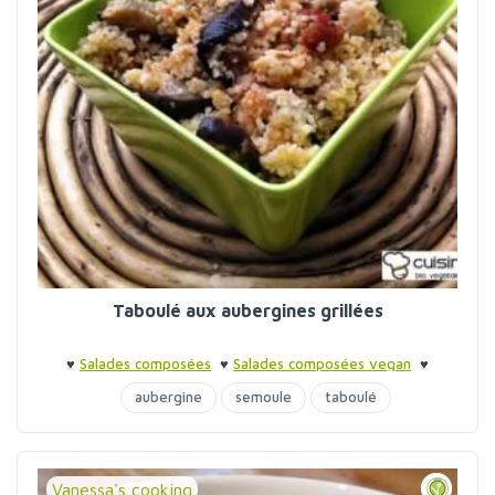
Taboulé aux aubergines grillées
♥
Salades composées
♥
Salades composées vegan
♥
Barbecue entre amis
♥
Barbecue entre amis
aubergine
semoule
taboulé
Vanessa's cooking