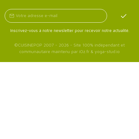
Inscrivez-vous à notre newsletter pour recevoir notre actualité.
©
CUISINEPOP
2007 - 2026 - Site 100% indépendant et
communautaire maintenu par
iOz.fr
&
yoga-stud.io