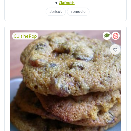
♥
Clafoutis
abricot
semoule
CuisinePop