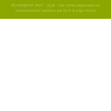
©
CUISINEPOP
2007 - 2026 - Site 100% indépendant et
communautaire maintenu par
iOz.fr
&
yoga-stud.io