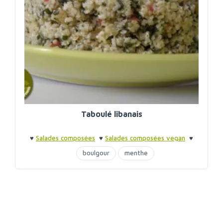
Taboulé libanais
♥
Salades composées
♥
Salades composées vegan
♥
Barbecue entre amis
♥
Barbecue entre amis
boulgour
menthe