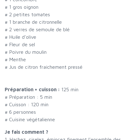
#
1 gros oignon
#
2 petites tomates
#
1 branche de citronnelle
#
2 verres de semoule de blé
#
Huile d'olive
#
Fleur de sel
#
Poivre du moulin
#
Menthe
#
Jus de citron fraichement pressé
Préparation + cuisson :
125 min
# Préparation :
5
min
# Cuisson :
120
min
#
6 personnes
# Cuisine végétalienne
Je fais comment ?
1. Hachez, ciselez, émincez finement l'ensemble des