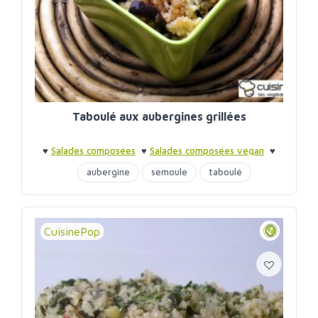
Taboulé aux aubergines grillées
♥
Salades composées
♥
Salades composées vegan
♥
Barbecue entre amis
♥
Barbecue entre amis
aubergine
semoule
taboulé
CuisinePop