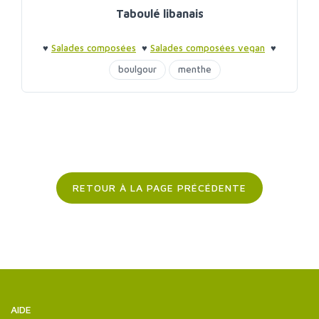
Taboulé libanais
♥
Salades composées
♥
Salades composées vegan
♥
Barbecue entre amis
♥
Barbecue entre amis
boulgour
menthe
RETOUR À LA PAGE PRÉCÉDENTE
AIDE