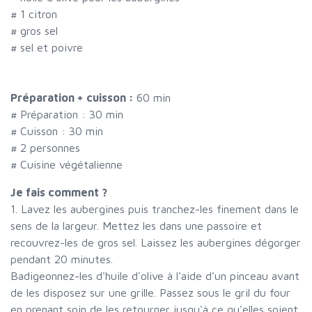
#
1 citron
#
gros sel
#
sel et poivre
Préparation + cuisson :
60 min
# Préparation :
30
min
# Cuisson :
30
min
#
2 personnes
# Cuisine végétalienne
Je fais comment ?
1. Lavez les aubergines puis tranchez-les finement dans le
sens de la largeur. Mettez les dans une passoire et
recouvrez-les de gros sel. Laissez les aubergines dégorger
pendant 20 minutes.
Badigeonnez-les d'huile d'olive à l'aide d'un pinceau avant
de les disposez sur une grille. Passez sous le gril du four
en prenant soin de les retourner jusqu'à ce qu'elles soient