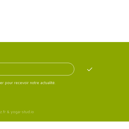
er pour recevoir notre actualité.
z.fr
&
yoga-stud.io