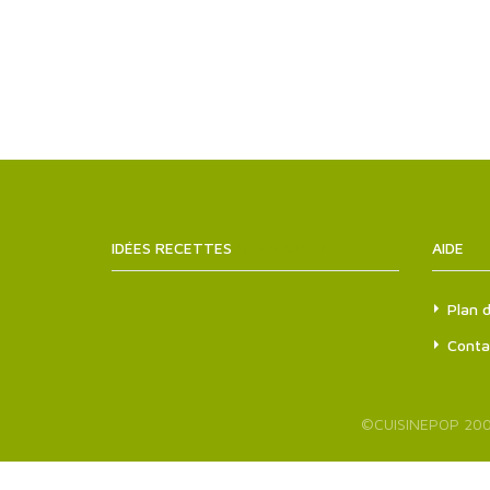
IDÉES RECETTES
SITEMAPS.XML
AIDE
Plan d
Conta
©
CUISINEPOP
200