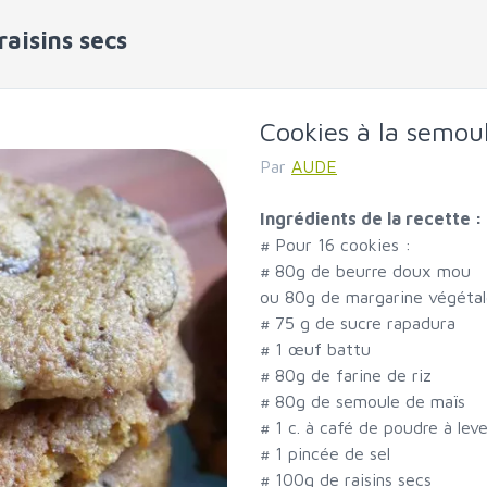
raisins secs
Cookies à la semoul
Par
AUDE
Ingrédients de la recette :
#
Pour 16 cookies :
#
80g de beurre doux mou
ou 80g de margarine végétal
#
75 g de sucre rapadura
#
1 œuf battu
#
80g de farine de riz
#
80g de semoule de maïs
#
1 c. à café de poudre à lev
#
1 pincée de sel
#
100g de raisins secs