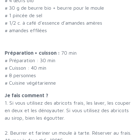
#
4 œufs bio
#
30 g de beurre bio + beurre pour le moule
#
1 pincée de sel
#
1/2 c. à café d'essence d'amandes amères
#
amandes effilées
Préparation + cuisson :
70 min
# Préparation :
30
min
# Cuisson :
40
min
#
8 personnes
# Cuisine végétarienne
Je fais comment ?
1. Si vous utilisez des abricots frais, les laver, les couper
en deux et les dénoyauter. Si vous utilisez des abricots
au sirop, bien les égoutter.
2. Beurrer et fariner un moule à tarte. Réserver au frais.