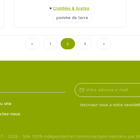
♥
Crumbles & Gratins
pomme de terre
<
>
1
2
3
u site
Inscrivez-vous à notre newslett
ctez-nous
7 - 2026 - Site 100% indépendant et communautaire maintenu par
iO