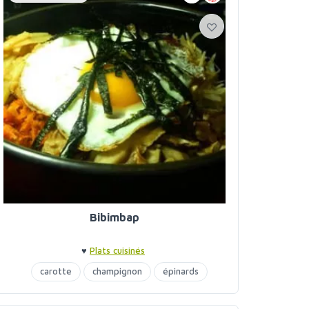
Bibimbap
♥
Plats cuisinés
carotte
champignon
épinards
pomme de terre