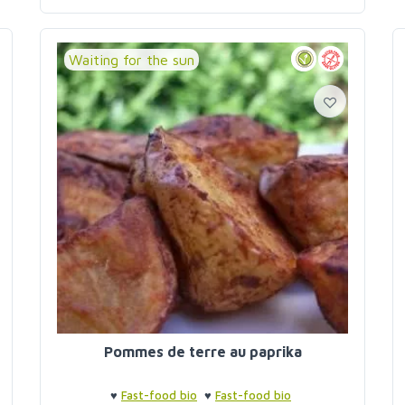
Waiting for the sun
Pommes de terre au paprika
♥
Fast-food bio
♥
Fast-food bio