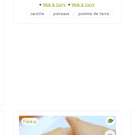
♥
Wok & Curry
♥
Wok & Curry
carotte
poireaux
pomme de terre
tamari
Pankaj