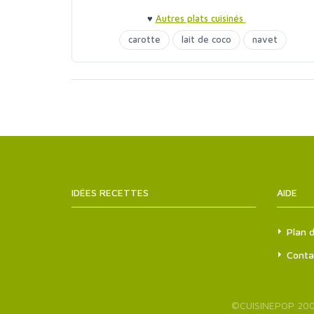
♥
Autres plats cuisinés
carotte
lait de coco
navet
poivrons
pomme de terre
IDÉES RECETTES
SITEMAPS.XML
AIDE
Plan d
Conta
©
CUISINEPOP
200