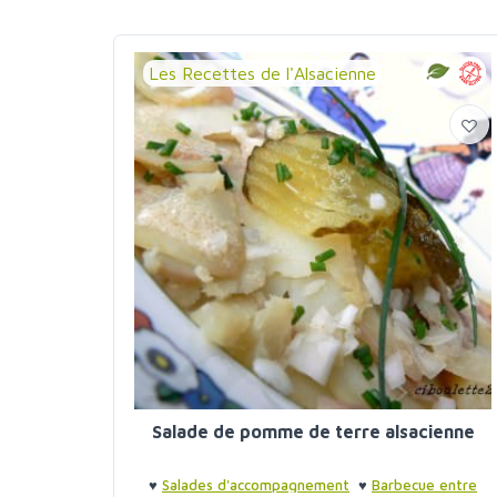
Les Recettes de l'Alsacienne
Salade de pomme de terre alsacienne
♥
Salades d'accompagnement
♥
Barbecue entre