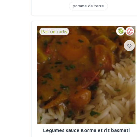
amis
pomme de terre
Pas un radis
Legumes sauce Korma et riz basmati