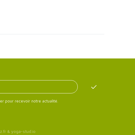
er pour recevoir notre actualité.
z.fr
&
yoga-stud.io