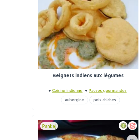
Beignets indiens aux légumes
♥
Cuisine indienne
♥
Pauses gourmandes
aubergine
pois chiches
pomme de terre
Pankaj