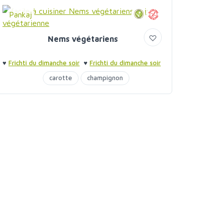
Pankaj
Nems végétariens
♥
Frichti du dimanche soir
♥
Frichti du dimanche soir
carotte
champignon
pomme de terre