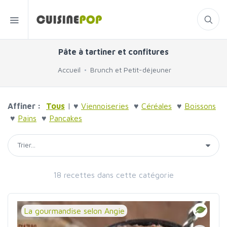
Pâte à tartiner et confitures
Accueil
Brunch et Petit-déjeuner
Affiner :
Tous
| ♥
Viennoiseries
♥
Céréales
♥
Boissons
♥
Pains
♥
Pancakes
18 recettes dans cette catégorie
La gourmandise selon Angie