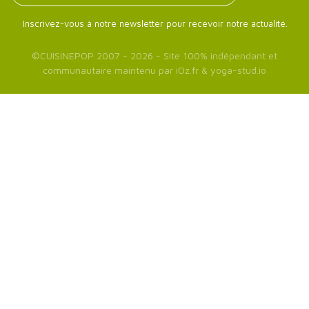
Inscrivez-vous à notre newsletter pour recevoir notre actualité.
©
CUISINEPOP
2007 - 2026 - Site 100% indépendant et
communautaire maintenu par
iOz.fr
&
yoga-stud.io