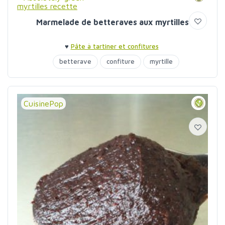
Marmelade de betteraves aux myrtilles
♥
Pâte à tartiner et confitures
betterave
confiture
myrtille
CuisinePop