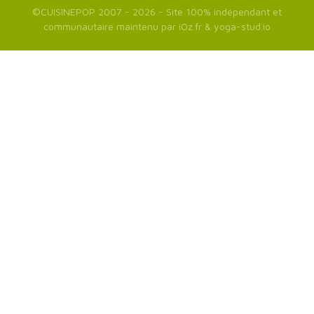
©
CUISINEPOP
2007 - 2026 - Site 100% indépendant et
communautaire maintenu par
iOz.fr
&
yoga-stud.io