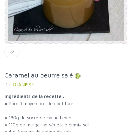
Caramel au beurre salé
Par
DJANISSE
Ingrédients de la recette :
#
Pour 1 moyen pot de confiture
#
180g de sucre de canne blond
#
110g de margarine végétale demi
#
sel
#
4 c. à soupe de crème de soja