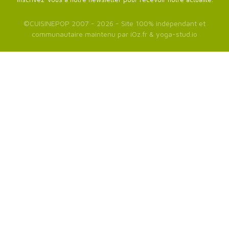
©
CUISINEPOP
2007 - 2026 - Site 100% indépendant et
communautaire maintenu par
iOz.fr
&
yoga-stud.io