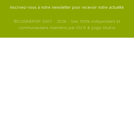
Inscrivez-vous à notre newsletter pour recevoir notre actualité.
©
CUISINEPOP
2007 - 2026 - Site 100% indépendant et
communautaire maintenu par
iOz.fr
&
yoga-stud.io