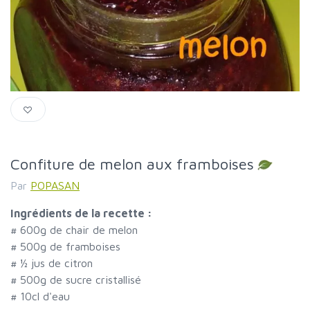
Confiture de melon aux framboises
Par
POPASAN
Ingrédients de la recette :
#
600g de chair de melon
#
500g de framboises
#
½ jus de citron
#
500g de sucre cristallisé
#
10cl d'eau