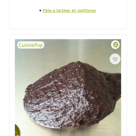
♥
Pâte à tartiner et confitures
CuisinePop