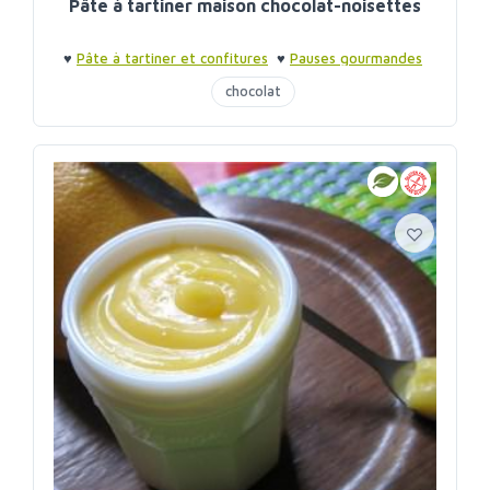
Pâte à tartiner maison chocolat-noisettes
♥
Pâte à tartiner et confitures
♥
Pauses gourmandes
chocolat