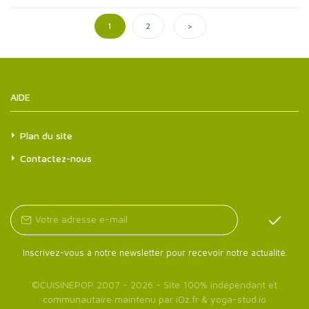
>
1
2
AIDE
Plan du site
Contactez-nous
Inscrivez-vous à notre newsletter pour recevoir notre actualité.
©
CUISINEPOP
2007 - 2026 - Site 100% indépendant et
communautaire maintenu par
iOz.fr
&
yoga-stud.io