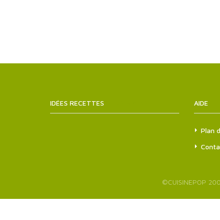
IDÉES RECETTES
SITEMAPS.XML
AIDE
Plan d
Conta
©
CUISINEPOP
200