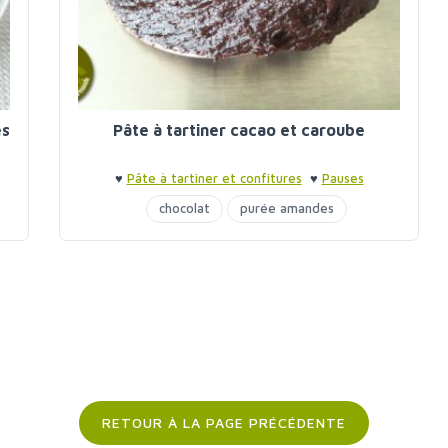
es
Pâte à tartiner cacao et caroube
♥
Pâte à tartiner et confitures
♥
Pauses
gourmandes
chocolat
purée amandes
purée noisettes
sirop d'agave
RETOUR À LA PAGE PRÉCÉDENTE