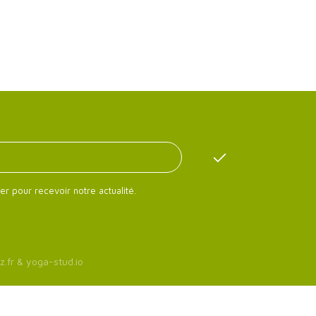
er pour recevoir notre actualité.
z.fr
&
yoga-stud.io