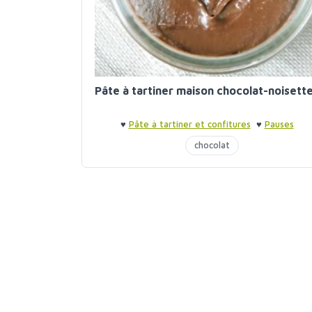
Pâte à tartiner maison chocolat-noisett
♥
Pâte à tartiner et confitures
♥
Pauses
gourmandes
chocolat