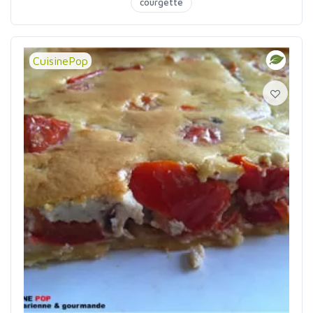
courgette
CuisinePop