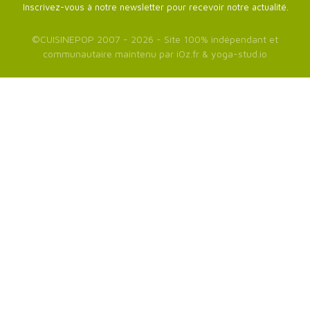
Inscrivez-vous à notre newsletter pour recevoir notre actualité.
©
CUISINEPOP
2007 - 2026 - Site 100% indépendant et
communautaire maintenu par
iOz.fr
&
yoga-stud.io