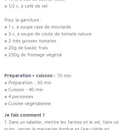
#
1/2 c. à café de sel
Pour la garniture :
#
1 c. à soupe rase de moutarde
#
3 c. à soupe de coulis de tomate nature
#
2 très grosses tomates
#
20g de basilic frais
#
230g de fromage végétal
Préparation + cuisson :
70 min
# Préparation :
30
min
# Cuisson :
40
min
#
4 personnes
# Cuisine végétalienne
Je fais comment ?
1. Dans un saladier, mettre les farines et le sel, faire un
puits, verser la margarine fondue et l'eau tiède et