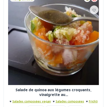
Salade de quinoa aux légumes croquants,
vinaigrette au...
♥
Salades composées vegan
♥
Salades composées
♥
Frichti