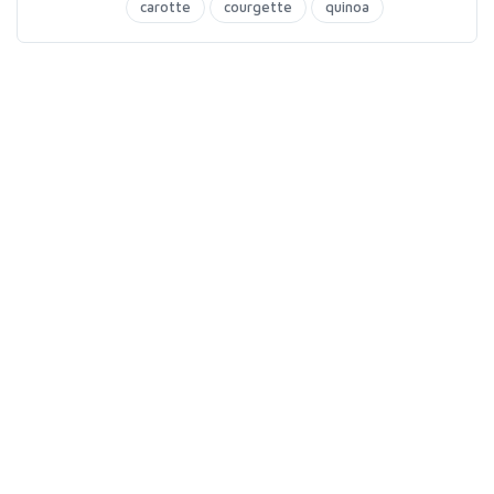
du dimanche soir
carotte
courgette
quinoa