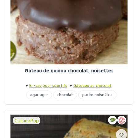
Gâteau de quinoa chocolat, noisettes
♥
En-cas pour sportifs
♥
Gâteaux au chocolat
agar agar
chocolat
purée noisettes
quinoa
sirop d'agave
CuisinePop