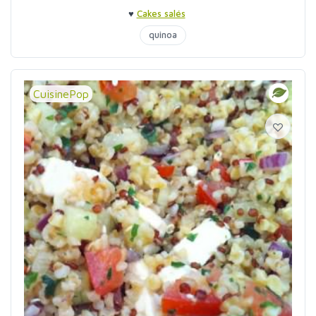
♥
Cakes salés
quinoa
CuisinePop