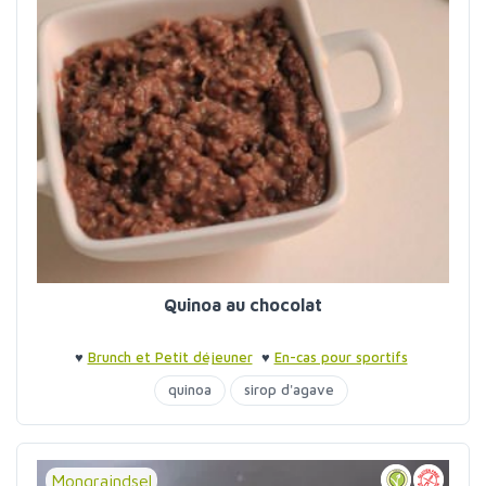
Quinoa au chocolat
♥
Brunch et Petit déjeuner
♥
En-cas pour sportifs
quinoa
sirop d'agave
Mongraindsel