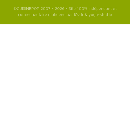
©
CUISINEPOP
2007 - 2026 - Site 100% indépendant et
communautaire maintenu par
iOz.fr
&
yoga-stud.io