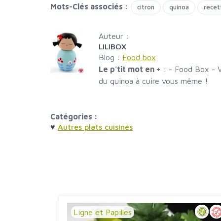
Mots-Clés associés :
citron
quinoa
recet
Auteur :
LILIBOX
Blog :
Food box
Le p'tit mot en +
:
- Food Box - V
du quinoa à cuire vous même !
Catégories :
♥
Autres plats cuisinés
Ligne et Papilles