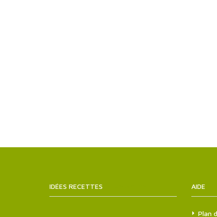
IDÉES RECETTES
SITEMAPS.XML
AIDE
Plan d