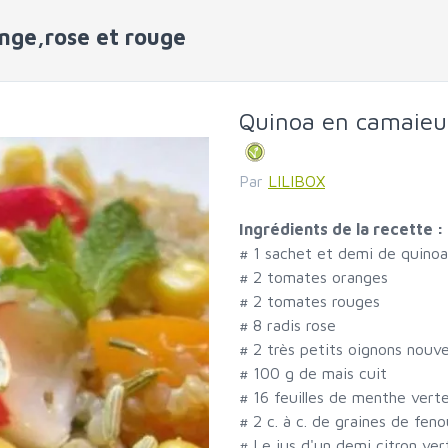
nge,rose et rouge
Quinoa en camaieu 
Par
LILIBOX
Ingrédients de la recette :
#
1 sachet et demi de quinoa 
#
2 tomates oranges
#
2 tomates rouges
#
8 radis rose
#
2 très petits oignons nou
#
100 g de mais cuit
#
16 feuilles de menthe vert
#
2 c. à c. de graines de feno
#
Le jus d'un demi citron ver