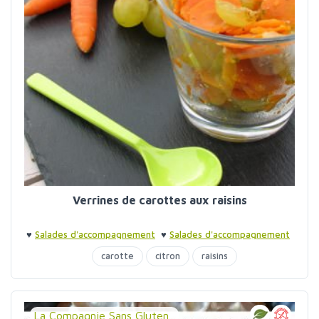
Verrines de carottes aux raisins
♥
Salades d'accompagnement
♥
Salades d'accompagnement
♥
Verrines
carotte
citron
raisins
La Compagnie Sans Gluten...