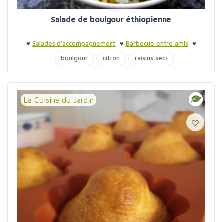
Salade de boulgour éthiopienne
♥
Salades d'accompagnement
♥
Barbecue entre amis
♥
Barbecue entre amis
boulgour
citron
raisins secs
La Cuisine du Jardin