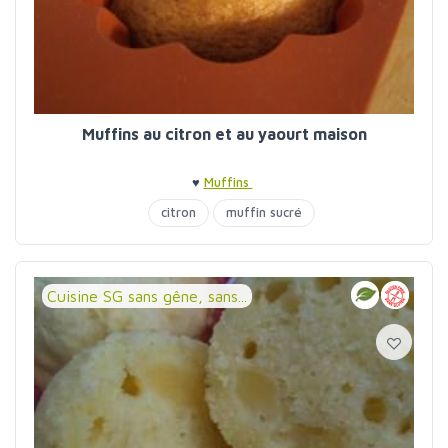
Muffins au citron et au yaourt maison
♥
Muffins
citron
muffin sucré
Cuisine SG sans gêne, sans...