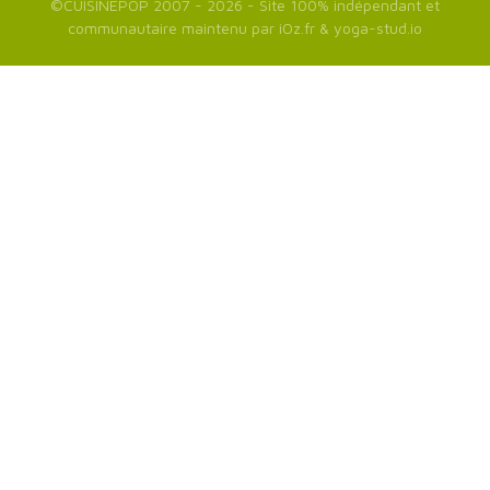
©
CUISINEPOP
2007 - 2026 - Site 100% indépendant et
communautaire maintenu par
iOz.fr
&
yoga-stud.io