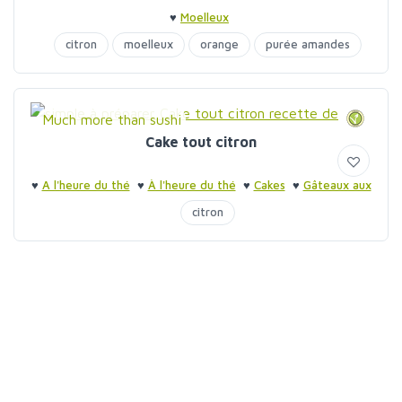
♥
Moelleux
citron
moelleux
orange
purée amandes
Much more than sushi
Cake tout citron
♥
A l'heure du thé
♥
À l'heure du thé
♥
Cakes
♥
Gâteaux aux
fruits
citron