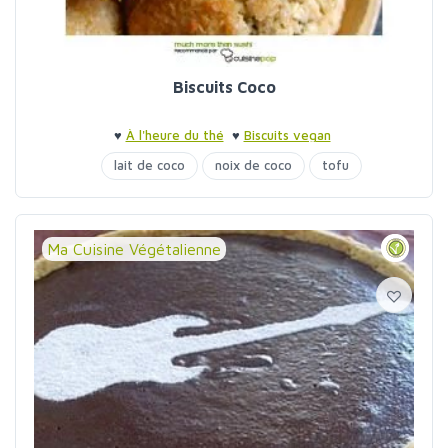
Biscuits Coco
♥
À l'heure du thé
♥
Biscuits vegan
lait de coco
noix de coco
tofu
Ma Cuisine Végétalienne