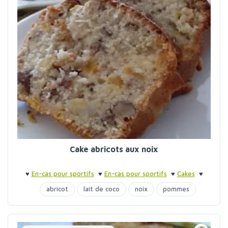
Cake abricots aux noix
♥
En-cas pour sportifs
♥
En-cas pour sportifs
♥
Cakes
♥
Gâteaux aux fruits
abricot
lait de coco
noix
pommes
purée amandes