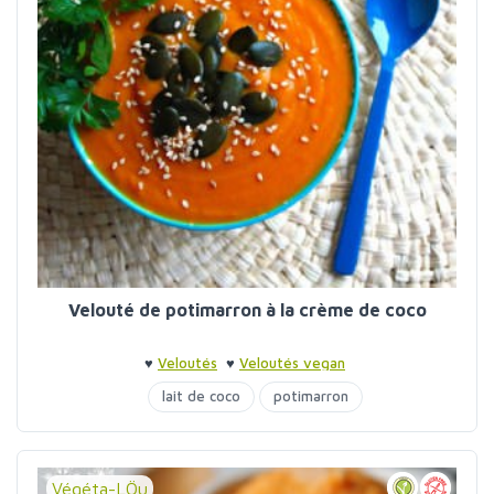
Velouté de potimarron à la crème de coco
♥
Veloutés
♥
Veloutés vegan
lait de coco
potimarron
Végéta-LÖu