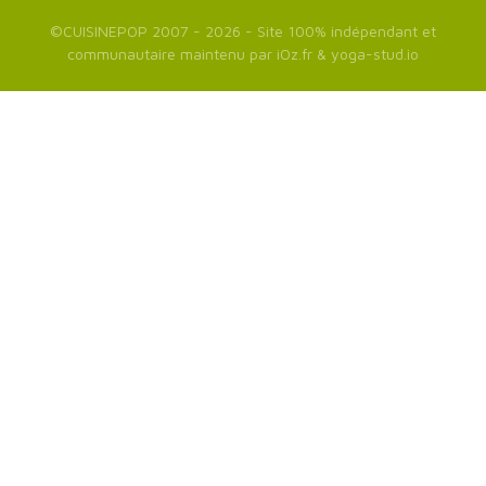
©
CUISINEPOP
2007 - 2026 - Site 100% indépendant et
communautaire maintenu par
iOz.fr
&
yoga-stud.io