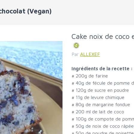
chocolat (Vegan)
Cake noix de coco 
Par
ALLEXEF
Ingrédients de la recette :
#
200g de farine
#
40g de fécule de pomme d
#
120g de sucre en poudre
#
11g de levure chimique
#
80g de margarine fondue
#
200 ml de lait de coco
#
100g de compote de pom
#
50g de noix de coco râpée
#
50g de poudre de noisette