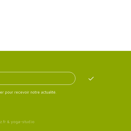
er pour recevoir notre actualité.
z.fr
&
yoga-stud.io