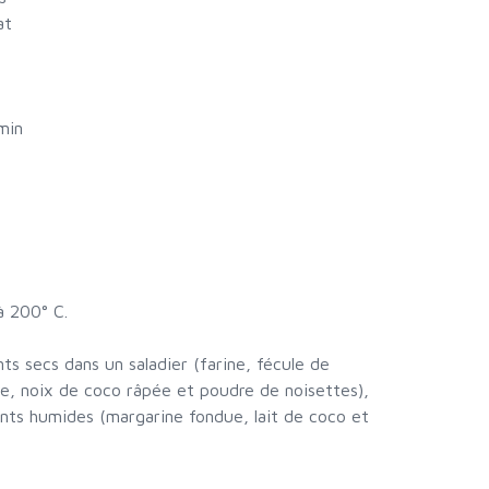
at
min
à 200° C.
nts secs dans un saladier (farine, fécule de
e, noix de coco râpée et poudre de noisettes),
ents humides (margarine fondue, lait de coco et