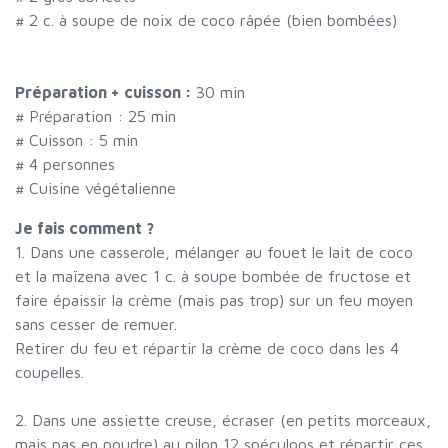
#
2 c. à soupe de noix de coco râpée (bien bombées)
Préparation + cuisson :
30 min
# Préparation :
25
min
# Cuisson :
5
min
#
4 personnes
# Cuisine végétalienne
Je fais comment ?
1. Dans une casserole, mélanger au fouet le lait de coco
et la maïzena avec 1 c. à soupe bombée de fructose et
faire épaissir la crème (mais pas trop) sur un feu moyen
sans cesser de remuer.
Retirer du feu et répartir la crème de coco dans les 4
coupelles.
2. Dans une assiette creuse, écraser (en petits morceaux,
mais pas en poudre) au pilon 12 spéculoos et répartir ces