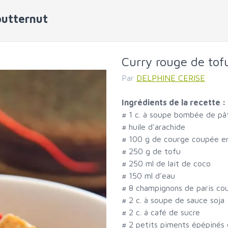
butternut
Curry rouge de tof
Par
DELPHINE CERISE
Ingrédients de la recette :
#
1 c. à soupe bombée de pâ
#
huile d'arachide
#
100 g de courge coupée e
#
250 g de tofu
#
250 ml de lait de coco
#
150 ml d'eau
#
8 champignons de paris cou
#
2 c. à soupe de sauce soja
#
2 c. à café de sucre
#
2 petits piments épépinés