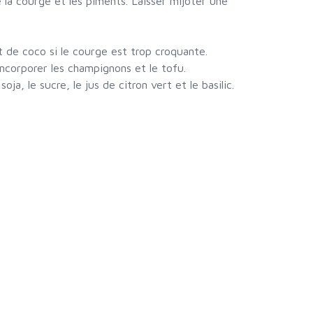
e la courge et les piments. Laisser mijoter une
it de coco si le courge est trop croquante.
ncorporer les champignons et le tofu.
ja, le sucre, le jus de citron vert et le basilic.