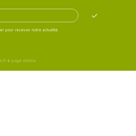
er pour recevoir notre actualité.
z.fr
&
yoga-stud.io