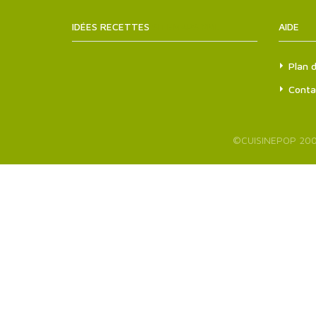
IDÉES RECETTES
SITEMAPS.XML
AIDE
Plan d
Conta
©
CUISINEPOP
200