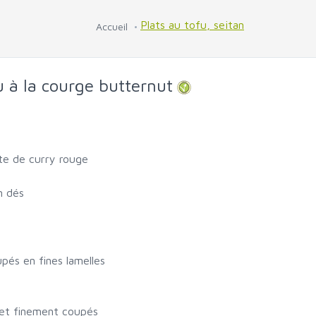
Plats au tofu, seitan
Accueil
u à la courge butternut
te de curry rouge
n dés
pés en fines lamelles
 et finement coupés