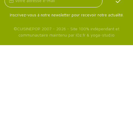
Inscrivez-vous à notre newsletter pour recevoir notre actualité.
©
CUISINEPOP
2007 - 2026 - Site 100% indépendant et
communautaire maintenu par
iOz.fr
&
yoga-stud.io