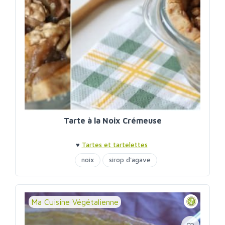
Tarte à la Noix Crémeuse
♥
Tartes et tartelettes
noix
sirop d'agave
Ma Cuisine Végétalienne