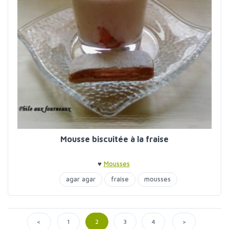
Mousse biscuitée à la fraise
♥
Mousses
agar agar
fraise
mousses
<
>
1
2
3
4