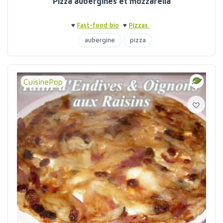
Pizza aubergines et mozzarella
♥
Fast-food bio
♥
Pizzas
aubergine
pizza
CuisinePop