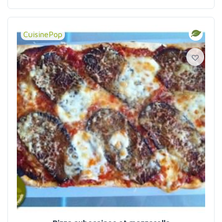
CuisinePop