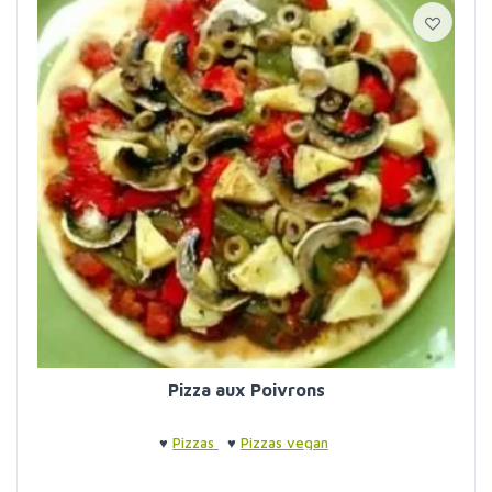
Pizza aux Poivrons
♥
Pizzas
♥
Pizzas vegan