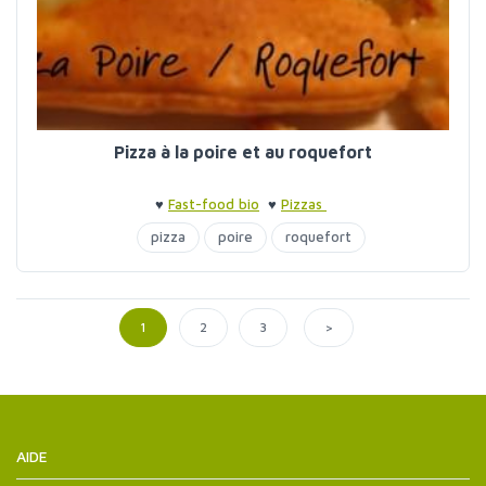
Pizza à la poire et au roquefort
♥
Fast-food bio
♥
Pizzas
pizza
poire
roquefort
>
1
2
3
AIDE