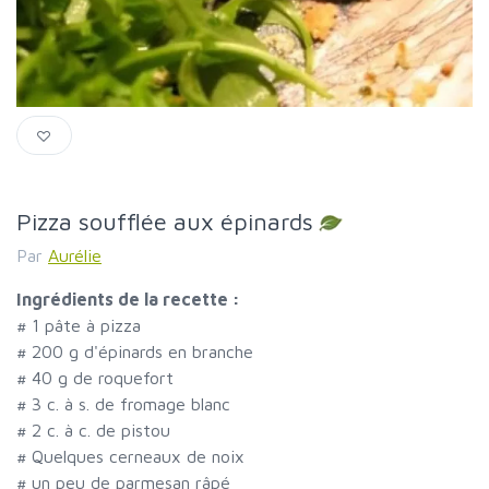
Pizza soufflée aux épinards
Par
Aurélie
Ingrédients de la recette :
#
1 pâte à pizza
#
200 g d'épinards en branche
#
40 g de roquefort
#
3 c. à s. de fromage blanc
#
2 c. à c. de pistou
#
Quelques cerneaux de noix
#
un peu de parmesan râpé