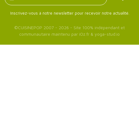
Inscrivez-vous à notre newsletter pour recevoir notre actualité.
©
CUISINEPOP
2007 - 2026 - Site 100% indépendant et
communautaire maintenu par
iOz.fr
&
yoga-stud.io