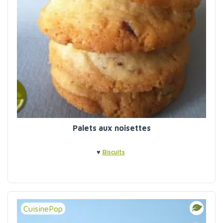
Palets aux noisettes
♥
Biscuits
CuisinePop