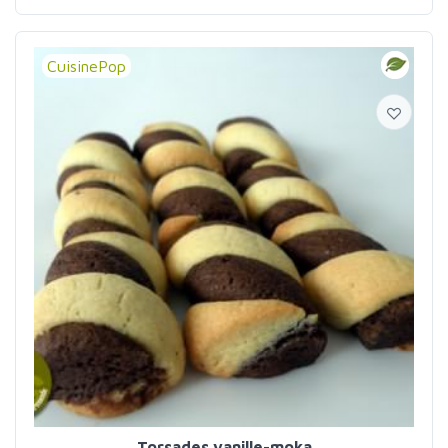
CuisinePop
Torsades vanille-moka