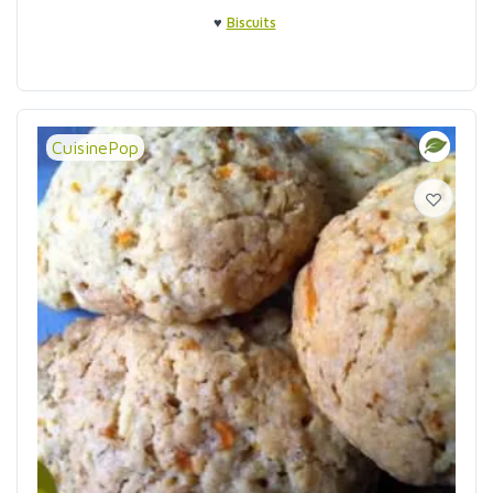
♥
Biscuits
CuisinePop