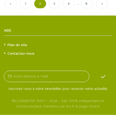
...
<
>
1
2
3
4
8
AIDE
Plan du site
Contactez-nous
Inscrivez-vous à notre newsletter pour recevoir notre actualité.
©
CUISINEPOP
2007 - 2026 - Site 100% indépendant et
communautaire maintenu par
iOz.fr
&
yoga-stud.io