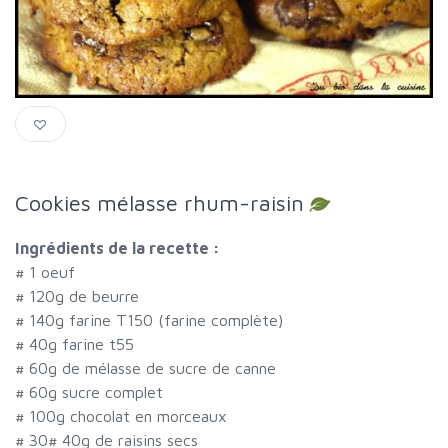
Cookies mélasse rhum-raisin
Ingrédients de la recette :
#
1 oeuf
#
120g de beurre
#
140g farine T150 (farine complète)
#
40g farine t55
#
60g de mélasse de sucre de canne
#
60g sucre complet
#
100g chocolat en morceaux
#
30
#
40g de raisins secs