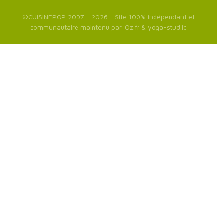
©
CUISINEPOP
2007 - 2026 - Site 100% indépendant et
communautaire maintenu par
iOz.fr
&
yoga-stud.io