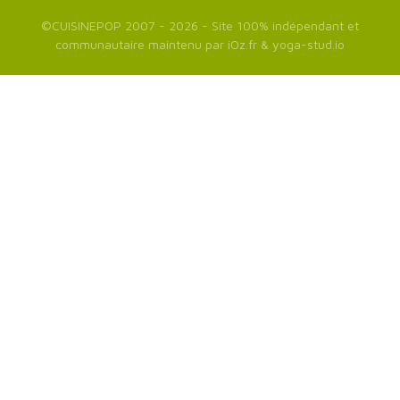
©
CUISINEPOP
2007 - 2026 - Site 100% indépendant et
communautaire maintenu par
iOz.fr
&
yoga-stud.io