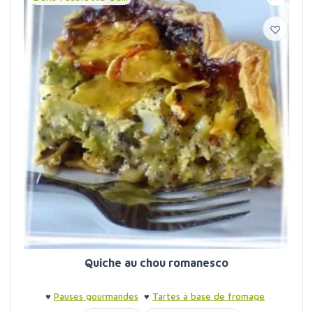
Quiche au chou romanesco
♥
Pauses gourmandes
♥
Tartes à base de fromage