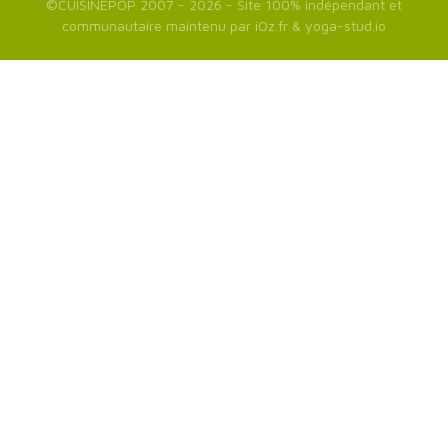
©
CUISINEPOP
2007 - 2026 - Site 100% indépendant et
communautaire maintenu par
iOz.fr
&
yoga-stud.io