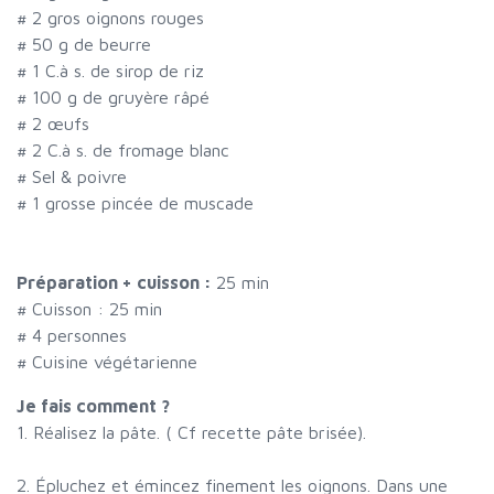
#
2 gros oignons rouges
#
50 g de beurre
#
1 C.à s. de sirop de riz
#
100 g de gruyère râpé
#
2 œufs
#
2 C.à s. de fromage blanc
#
Sel & poivre
#
1 grosse pincée de muscade
Préparation + cuisson :
25 min
# Cuisson :
25
min
#
4 personnes
# Cuisine végétarienne
Je fais comment ?
1. Réalisez la pâte. ( Cf recette pâte brisée).
2. Épluchez et émincez finement les oignons. Dans une