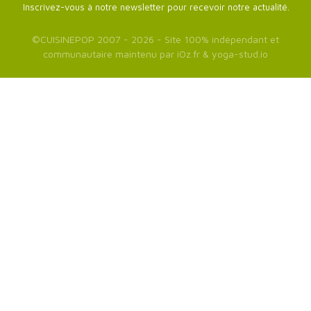
Inscrivez-vous à notre newsletter pour recevoir notre actualité.
©
CUISINEPOP
2007 - 2026 - Site 100% indépendant et
communautaire maintenu par
iOz.fr
&
yoga-stud.io