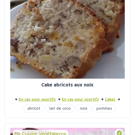
Cake abricots aux noix
♥
En-cas pour sportifs
♥
En-cas pour sportifs
♥
Cakes
♥
Gâteaux aux fruits
abricot
lait de coco
noix
pommes
purée amandes
Ma Cuisine Végétalienne