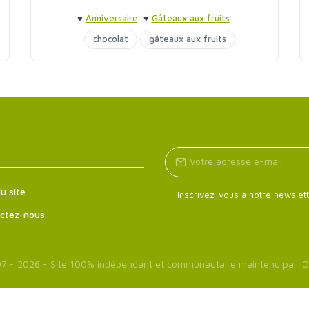
♥
Anniversaire
♥
Gâteaux aux fruits
chocolat
gâteaux aux fruits
u site
Inscrivez-vous à notre newslett
ctez-nous
7 - 2026 - Site 100% indépendant et communautaire maintenu par
iO