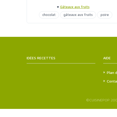
♥
Gâteaux aux fruits
chocolat
gâteaux aux fruits
poire
IDÉES RECETTES
SITEMAPS.XML
AIDE
Plan d
Conta
©
CUISINEPOP
200