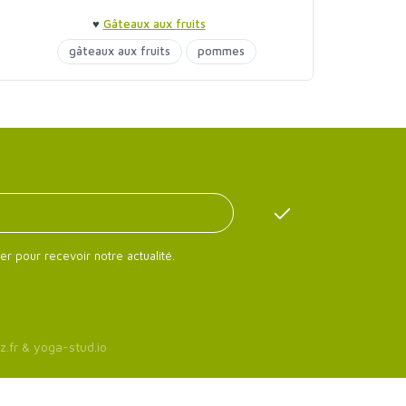
♥
Gâteaux aux fruits
gâteaux aux fruits
pommes
er pour recevoir notre actualité.
z.fr
&
yoga-stud.io