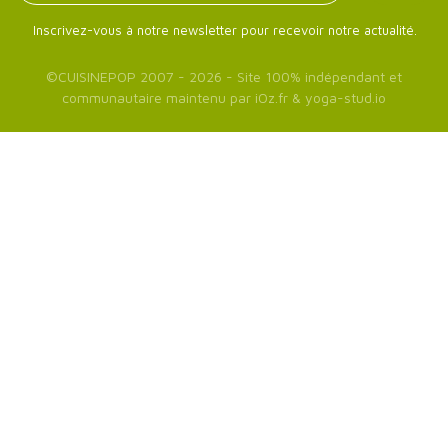
Inscrivez-vous à notre newsletter pour recevoir notre actualité.
©
CUISINEPOP
2007 - 2026 - Site 100% indépendant et
communautaire maintenu par
iOz.fr
&
yoga-stud.io