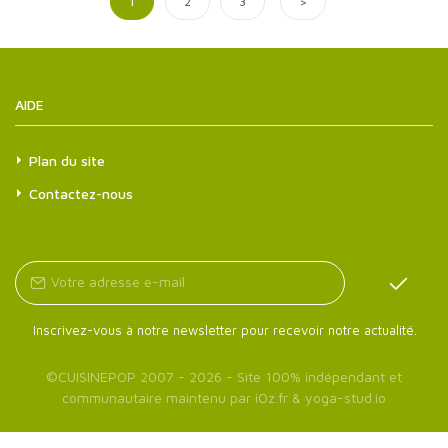
>
1
2
3
AIDE
Plan du site
Contactez-nous
Inscrivez-vous à notre newsletter pour recevoir notre actualité.
©
CUISINEPOP
2007 - 2026 - Site 100% indépendant et
communautaire maintenu par
iOz.fr
&
yoga-stud.io