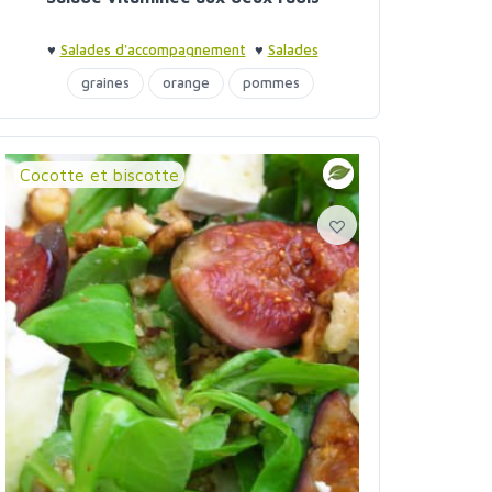
♥
Salades d'accompagnement
♥
Salades
d'accompagnement
graines
orange
pommes
raisins secs
Cocotte et biscotte