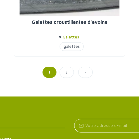
Galettes croustillantes d'avoine
♥
Galettes
galettes
>
1
2
u site