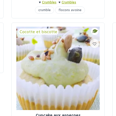
♥
Crumbles
♥
Crumbles
crumble
flocons avoine
purée noisettes
Cocotte et biscotte
Cupcake aux asperges