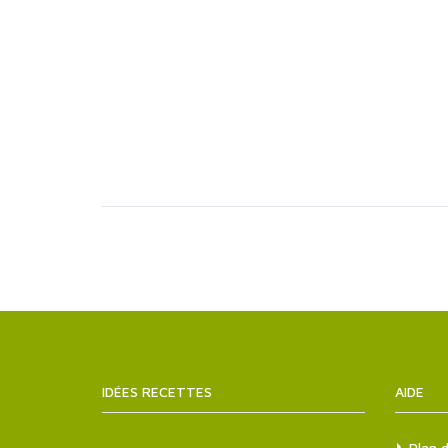
IDÉES RECETTES
SITEMAPS.XML
AIDE
Plan d