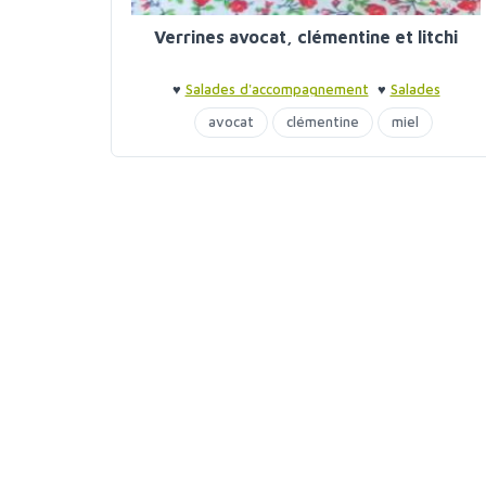
Verrines avocat, clémentine et litchi
♥
Salades d'accompagnement
♥
Salades
d'accompagnement
♥
Verrines
avocat
clémentine
miel