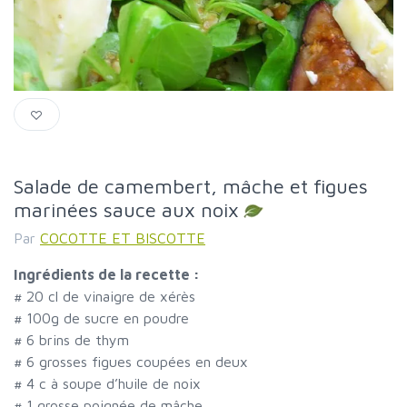
Salade de camembert, mâche et figues
marinées sauce aux noix
Par
COCOTTE ET BISCOTTE
Ingrédients de la recette :
#
20 cl de vinaigre de xérès
#
100g de sucre en poudre
#
6 brins de thym
#
6 grosses figues coupées en deux
#
4 c à soupe d’huile de noix
#
1 grosse poignée de mâche