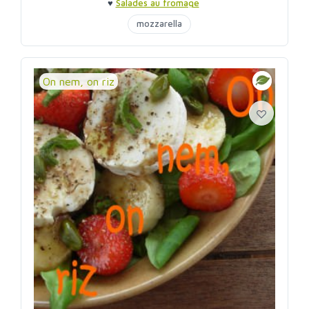
♥
Salades au fromage
mozzarella
On nem, on riz