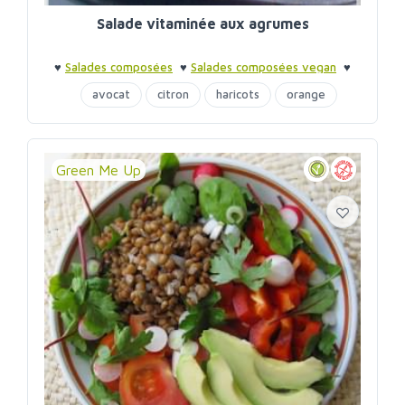
Salade vitaminée aux agrumes
♥
Salades composées
♥
Salades composées vegan
♥
Déjeuner au bureau
♥
Déjeuner au bureau
avocat
citron
haricots
orange
pamplemousse
Green Me Up