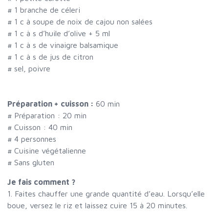
#
1 branche de céleri
#
1 c à soupe de noix de cajou non salées
#
1 c à s d’huile d’olive + 5 ml
#
1 c à s de vinaigre balsamique
#
1 c à s de jus de citron
#
sel, poivre
Préparation + cuisson :
60 min
# Préparation :
20
min
# Cuisson :
40
min
#
4 personnes
# Cuisine végétalienne
# Sans gluten
Je fais comment ?
1. Faites chauffer une grande quantité d’eau. Lorsqu’elle
boue, versez le riz et laissez cuire 15 à 20 minutes.