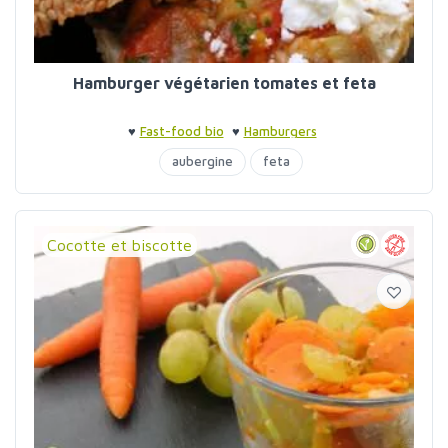
Hamburger végétarien tomates et feta
♥
Fast-food bio
♥
Hamburgers
aubergine
feta
Cocotte et biscotte