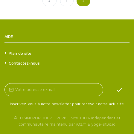
<
1
2
AIDE
Plan du site
Contactez-nous
Inscrivez-vous à notre newsletter pour recevoir notre actualité.
©
CUISINEPOP
2007 - 2026 - Site 100% indépendant et
communautaire maintenu par
iOz.fr
&
yoga-stud.io