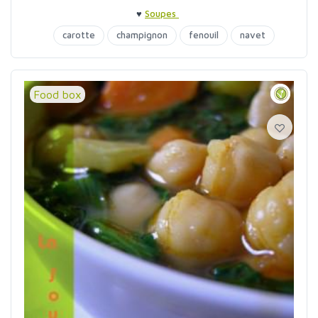
♥
Soupes
carotte
champignon
fenouil
navet
soupes
Food box