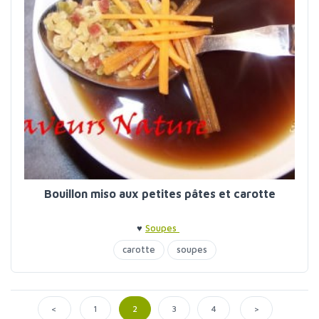
Bouillon miso aux petites pâtes et carotte
♥
Soupes
carotte
soupes
<
>
1
2
3
4