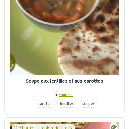
Soupe aux lentilles et aux carottes
♥
Soupes
carotte
lentilles
soupes
Mechouia - La blog de Latifa