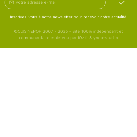
Inscrivez-vous à notre newsletter pour recevoir notre actualité.
©
CUISINEPOP
2007 - 2026 - Site 100% indépendant et
communautaire maintenu par
iOz.fr
&
yoga-stud.io