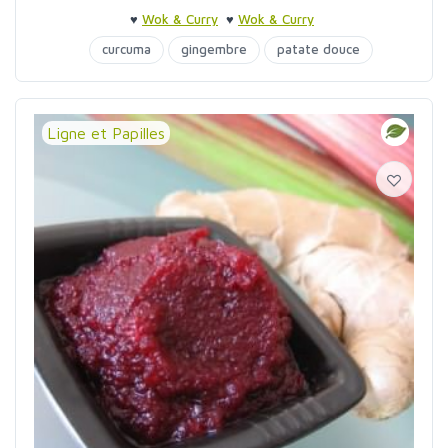
♥
Wok & Curry
♥
Wok & Curry
curcuma
gingembre
patate douce
rhubarbe
Ligne et Papilles