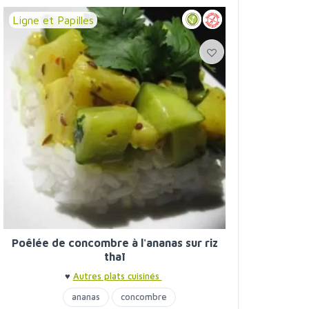
Ligne et Papilles
Poêlée de concombre à l'ananas sur riz
thaï
♥
Autres plats cuisinés
ananas
concombre