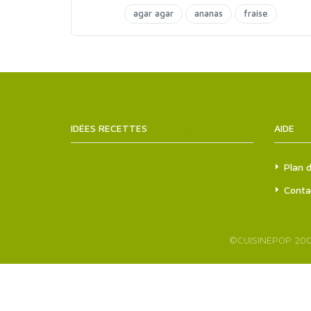
agar agar
ananas
fraise
fruits gourmands
glaces et sorbets
IDÉES RECETTES
SITEMAPS.XML
AIDE
Plan d
Conta
©
CUISINEPOP
200