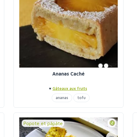
Ananas Caché
♥
Gâteaux aux fruits
ananas
tofu
Popote et pâpâte