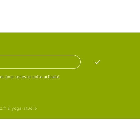
er pour recevoir notre actualité.
z.fr
&
yoga-stud.io