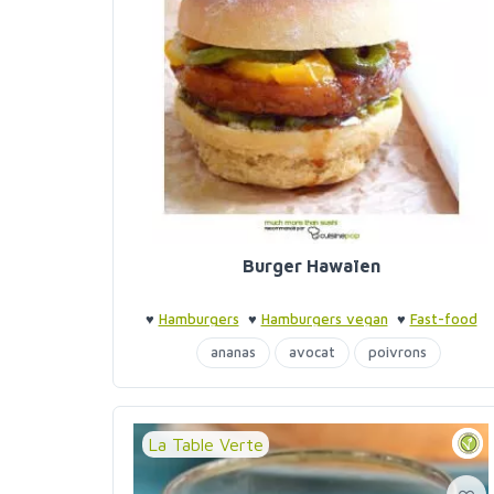
Burger Hawaïen
♥
Hamburgers
♥
Hamburgers vegan
♥
Fast-food
bio
♥
Fast-food bio
ananas
avocat
poivrons
La Table Verte