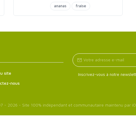
ananas
fraise
u site
Inscrivez-vous à notre newslett
ctez-nous
7 - 2026 - Site 100% indépendant et communautaire maintenu par
iO