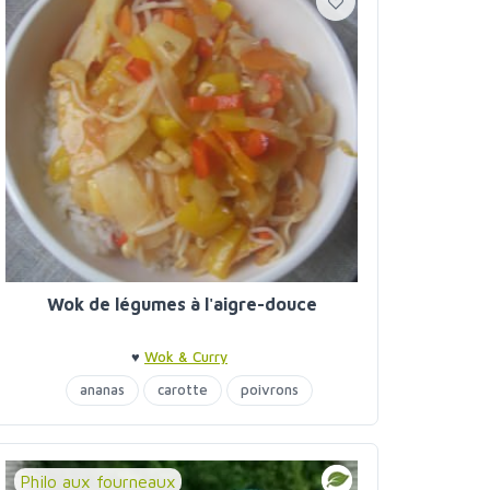
Wok de légumes à l'aigre-douce
♥
Wok & Curry
ananas
carotte
poivrons
pousses de bambou
Philo aux fourneaux