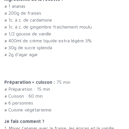
#
1 ananas
#
200g de fraises
#
1c. à c. de cardamone
#
1c. à c. de gingembre fraichement moulu
#
1/2 gousse de vanille
#
400ml de crème liquide extra légère 3%
#
30g de sucre splenda
#
2g d'agar agar
Préparation + cuisson :
75 min
# Préparation :
15
min
# Cuisson :
60
min
#
6 personnes
# Cuisine végétarienne
Je fais comment ?
1. Mixer l'ananas avec la fraise, les épices et la vanille.