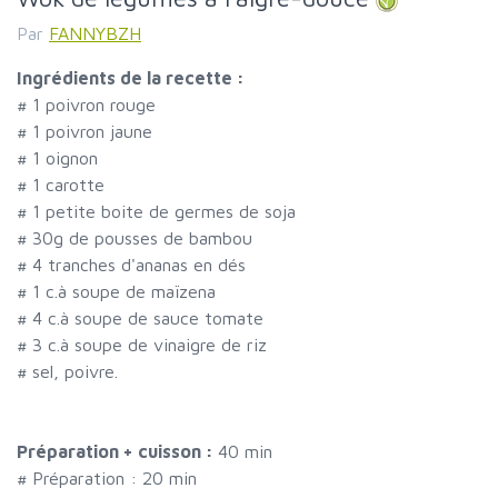
Par
FANNYBZH
Ingrédients de la recette :
#
1 poivron rouge
#
1 poivron jaune
#
1 oignon
#
1 carotte
#
1 petite boite de germes de soja
#
30g de pousses de bambou
#
4 tranches d'ananas en dés
#
1 c.à soupe de maïzena
#
4 c.à soupe de sauce tomate
#
3 c.à soupe de vinaigre de riz
#
sel, poivre.
Préparation + cuisson :
40 min
# Préparation :
20
min