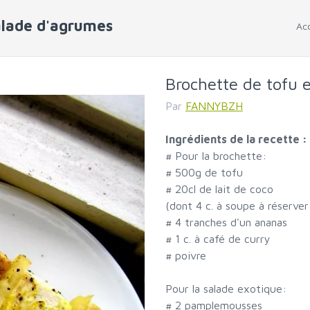
alade d'agrumes
Acc
Brochette de tofu 
Par
FANNYBZH
Ingrédients de la recette :
#
Pour la brochette:
#
500g de tofu
#
20cl de lait de coco
(dont 4 c. à soupe à réserver
#
4 tranches d'un ananas
#
1 c. à café de curry
#
poivre
Pour la salade exotique:
#
2 pamplemousses