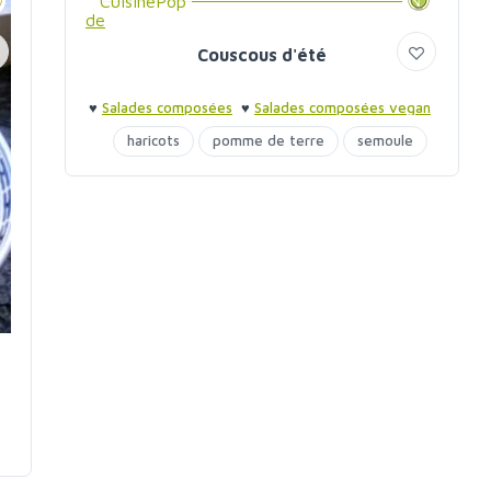
CuisinePop
Couscous d'été
♥
Salades composées
♥
Salades composées vegan
♥
Barbecue entre amis
♥
Barbecue entre amis
haricots
pomme de terre
semoule