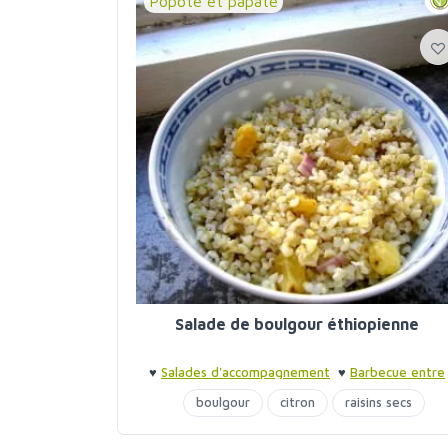
Popote et pâpâte
Salade de boulgour éthiopienne
♥
Salades d'accompagnement
♥
Barbecue entre
amis
♥
Barbecue entre amis
boulgour
citron
raisins secs