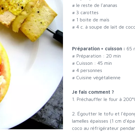
#
le reste de l'ananas
#
3 carottes
#
1 boite de maïs
#
4 c. à soupe de lait de coc
Préparation + cuisson :
65 
# Préparation :
20
min
# Cuisson :
45
min
#
4 personnes
# Cuisine végétalienne
Je fais comment ?
1. Préchauffer le four à 200°
2. Égoutter le tofu et l'épo
lamelles épaisses (1 cm d'épa
coco au réfrigérateur penda