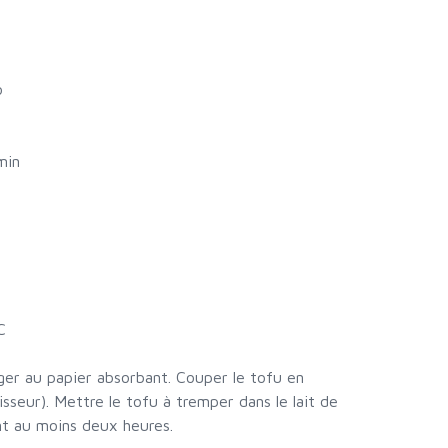
o
min
C
nger au papier absorbant. Couper le tofu en
isseur). Mettre le tofu à tremper dans le lait de
nt au moins deux heures.